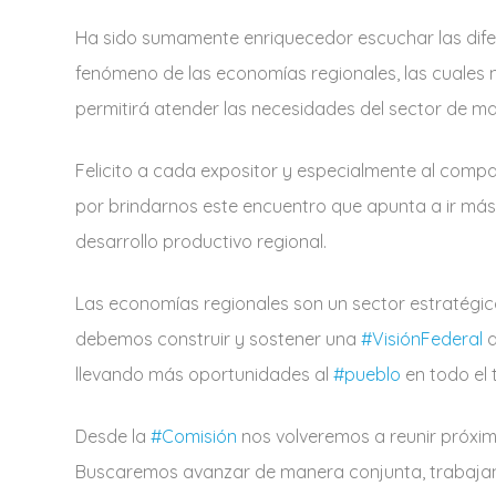
Ha sido sumamente enriquecedor escuchar las difer
fenómeno de las economías regionales, las cuales
permitirá atender las necesidades del sector de ma
Felicito a cada expositor y especialmente al compa
por brindarnos este encuentro que apunta a ir más al
desarrollo productivo regional.
Las economías regionales son un sector estratégico
debemos construir y sostener una
#VisiónFederal
q
llevando más oportunidades al
#pueblo
en todo el t
Desde la
#Comisión
nos volveremos a reunir próxima
Buscaremos avanzar de manera conjunta, trabajan