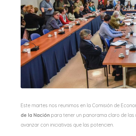
t
a
r
i
o
Este martes nos reunimos en la Comisión de Econom
de la Nación
para tener un panorama claro de las r
avanzar con iniciativas que las potencien.