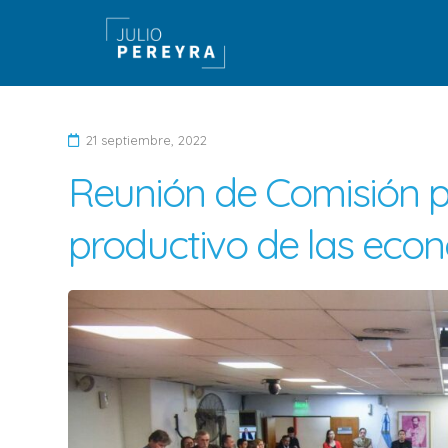
21 septiembre, 2022
D
Reunión de Comisión par
e
j
productivo de las eco
a
u
n
c
o
m
e
n