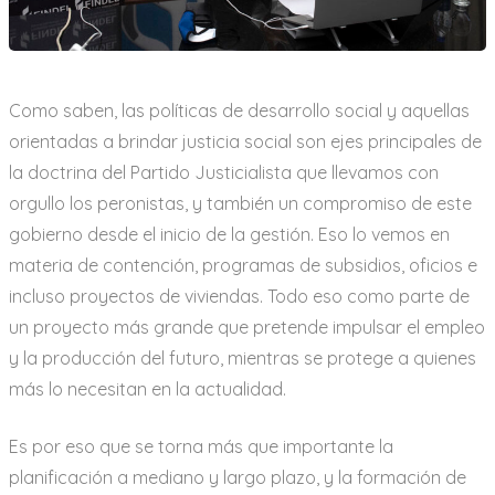
a
r
i
o
Como saben, las políticas de desarrollo social y aquellas
orientadas a brindar justicia social son ejes principales de
la doctrina del Partido Justicialista que llevamos con
orgullo los peronistas, y también un compromiso de este
gobierno desde el inicio de la gestión. Eso lo vemos en
materia de contención, programas de subsidios, oficios e
incluso proyectos de viviendas. Todo eso como parte de
un proyecto más grande que pretende impulsar el empleo
y la producción del futuro, mientras se protege a quienes
más lo necesitan en la actualidad.
Es por eso que se torna más que importante la
planificación a mediano y largo plazo, y la formación de