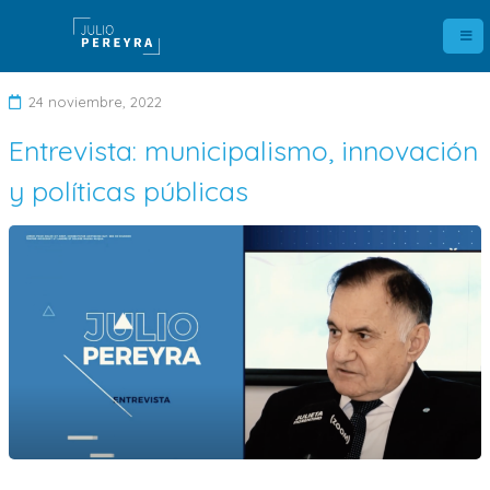
24 noviembre, 2022
Entrevista: municipalismo, innovación
D
y políticas públicas
e
j
a
u
n
c
o
m
e
n
t