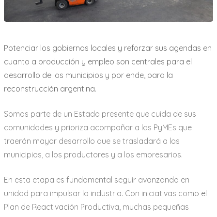
a
r
i
Potenciar los gobiernos locales y reforzar sus agendas en
o
cuanto a producción y empleo son centrales para el
desarrollo de los municipios y por ende, para la
reconstrucción argentina.
Somos parte de un Estado presente que cuida de sus
comunidades y prioriza acompañar a las PyMEs que
traerán mayor desarrollo que se trasladará a los
municipios, a los productores y a los empresarios.
En esta etapa es fundamental seguir avanzando en
unidad para impulsar la industria. Con iniciativas como el
Plan de Reactivación Productiva, muchas pequeñas