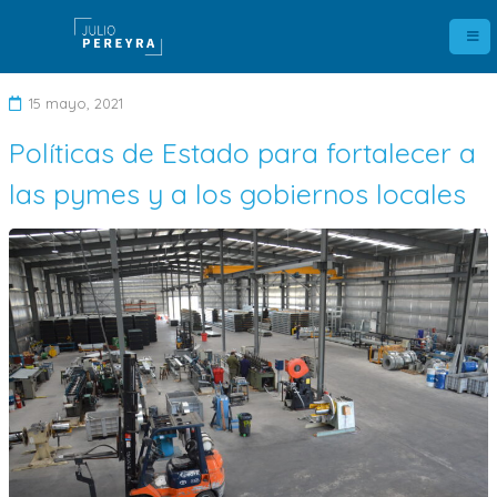
15 mayo, 2021
Políticas de Estado para fortalecer a
D
las pymes y a los gobiernos locales
e
j
a
u
n
c
o
m
e
n
t