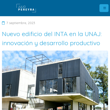
7 septiembre, 2023
Nuevo edificio del INTA en la UNAJ:
D
innovación y desarrollo productivo
e
j
a
u
n
c
o
m
e
n
t