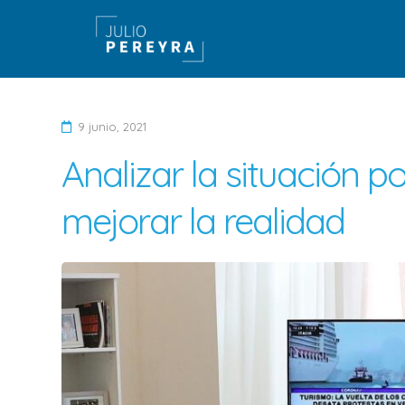
9 junio, 2021
D
Analizar la situación p
e
j
mejorar la realidad
a
u
n
c
o
m
e
n