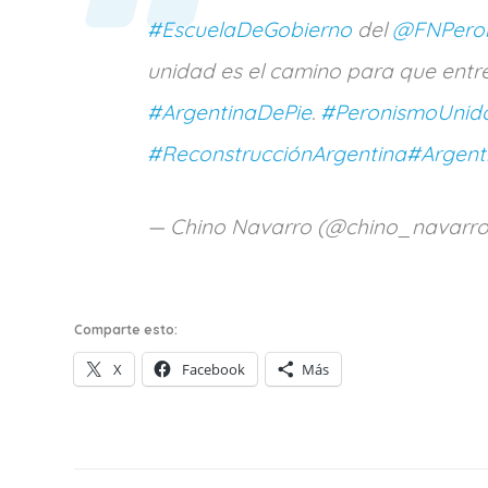
#EscuelaDeGobierno
del
@FNPeron
unidad es el camino para que entr
#ArgentinaDePie
.
#PeronismoUnid
#ReconstrucciónArgentina
#Argent
— Chino Navarro (@chino_navarr
Comparte esto:
X
Facebook
Más