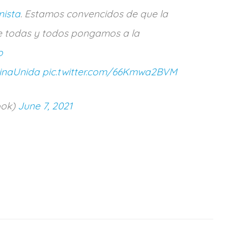
ista
. Estamos convencidos de que la
e todas y todos pongamos a la
o
inaUnida
pic.twitter.com/66Kmwa2BVM
ook)
June 7, 2021