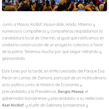
a
r
i
o
Junto a Massa, Kicillof, Insaurralde, Wado, Máximo y
numerosos compañeros y compañeras respaldamos la
candidatura local de Otermín, al igual que ratificamos en
unidad la construcción de un proyecto colectivo a favor
de la patria. Tenemos mucho por qué seguir militando y
gestionando.
Este lunes por la tarde, en el Microestadio del Parque Eva
Perón en Lomas de Zamora, participé de un multitudinario
acto político junto al ministro de Economía y
precandidato a la Presidencia,
Sergio Massa
, el
gobernador bonaerense y precandidato a su reelección,
Axel Kicillof
, y el jefe de Gabinete bonaerense y