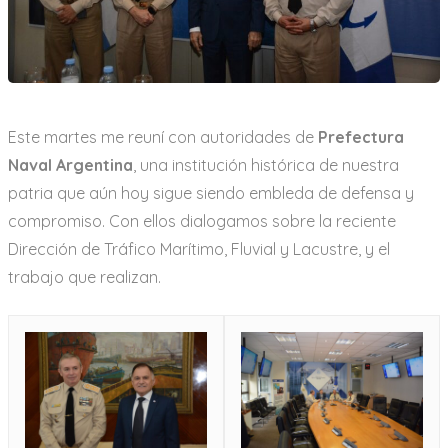
a
r
i
o
Este martes me reuní con autoridades de
Prefectura
Naval Argentina
, una institución histórica de nuestra
patria que aún hoy sigue siendo embleda de defensa y
compromiso. Con ellos dialogamos sobre la reciente
Dirección de Tráfico Marítimo, Fluvial y Lacustre, y el
trabajo que realizan.