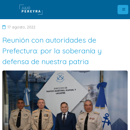
17 agosto, 2022
Reunión con autoridades de
D
Prefectura: por la soberanía y
e
defensa de nuestra patria
j
a
u
n
c
o
m
e
n
t