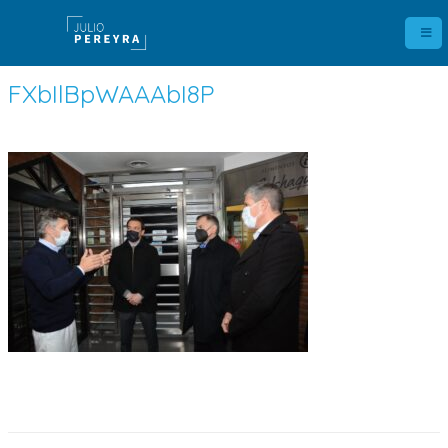
FXbIlBpWAAAbI8P