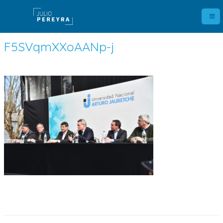
F5SVqmXXoAANp-j