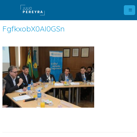
FgfkxobX0AI0GSn