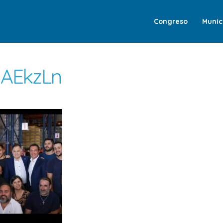
Congreso
Munic
IAEkzLn