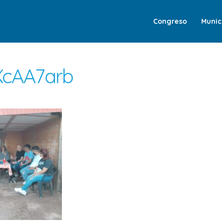
Congreso
Munic
cAA7arb