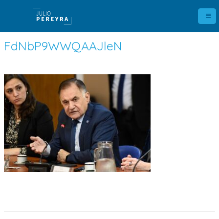
FdNbP9WWQAAJleN