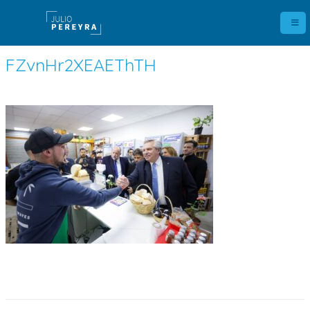
FZvnHr2XEAEThTH