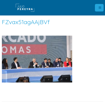
FZvax51agAAjBVf