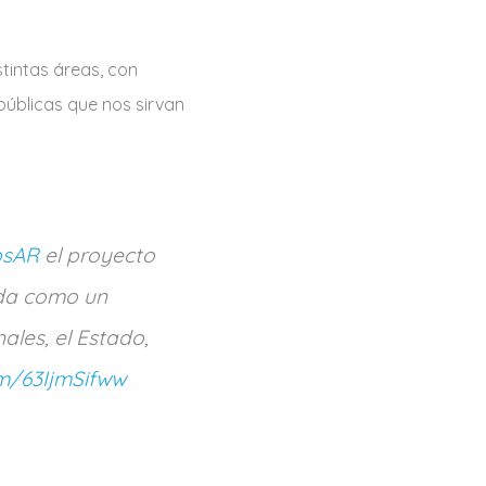
tintas áreas, con
públicas que nos sirvan
osAR
el proyecto
lada como un
ales, el Estado,
om/63IjmSifww